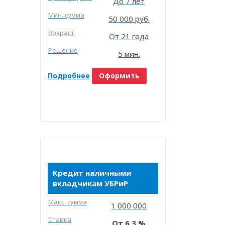
До 7 лет
Мин. сумма
50 000 руб.
Возраст
От 21 года
Решение
5 мин.
Подробнее
Оформить
Кредит наличными
вкладчикам УБРиР
Макc. сумма
1 000 000
Ставка
6.3