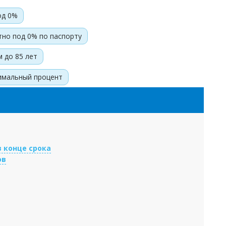
од 0%
тно под 0% по паспорту
 до 85 лет
нимальный процент
в конце срока
ов