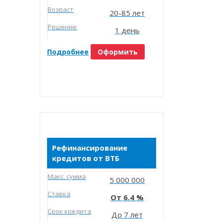
Возраст
20-85 лет
Решение
1 день
Подробнее
Оформить
Рефинансирование
кредитов от ВТБ
Макc. сумма
5 000 000
Ставка
6.4
Срок кредита
До 7 лет