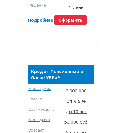
Решение
1 день
Подробнее
Оформить
Кредит Пенсионный в
банке УБРиР
Макc. сумма
2 000 000
Ставка
6.5
Срок кредита
До 10 лет
Мин. сумма
50 000 руб.
Возраст
65-75 лет