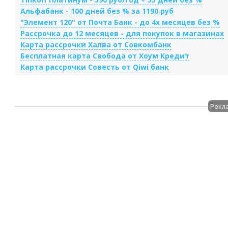
Альфабанк - 100 дней без % за 1190 руб
"Элемент 120" от Почта Банк - до 4х месяцев без %
Рассрочка до 12 месяцев - для покупок в магазинах
Карта рассрочки Халва от Совкомбанк
Бесплатная карта Свобода от Хоум Кредит
Карта рассрочки Совесть от Qiwi банк
Рекл