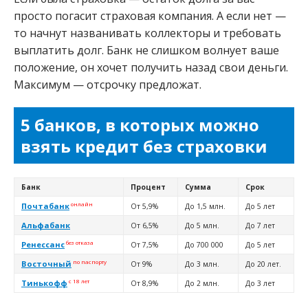
просто погасит страховая компания. А если нет —
то начнут названивать коллекторы и требовать
выплатить долг. Банк не слишком волнует ваше
положение, он хочет получить назад свои деньги.
Максимум — отсрочку предложат.
5 банков, в которых можно
взять кредит без страховки
Банк
Процент
Сумма
Срок
онлайн
Почтабанк
От 5,9%
До 1,5 млн.
До 5 лет
Альфабанк
От 6,5%
До 5 млн.
До 7 лет
без отказа
Ренессанс
От 7,5%
До 700 000
До 5 лет
по паспорту
Восточный
От 9%
До 3 млн.
До 20 лет.
с 18 лет
Тинькофф
От 8,9%
До 2 млн.
До 3 лет