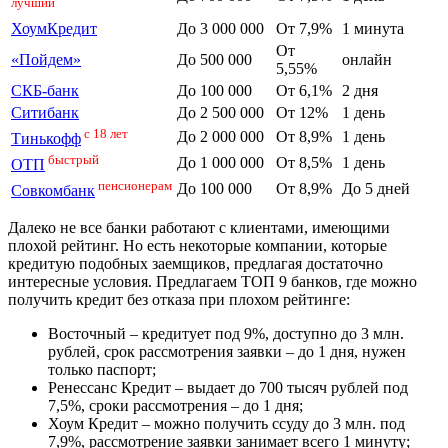
лучший
ХоумКредит
До 3 000 000
От 7,9%
1 минута
От
«Пойдем»
До 500 000
онлайн
5,55%
СКБ-банк
До 100 000
От 6,1%
2 дня
Ситибанк
До 2 500 000
От 12%
1 день
с 18 лет
До 2 000 000
От 8,9%
1 день
Тинькофф
быстрый
До 1 000 000
От 8,5%
1 день
ОТП
пенсионерам
До 100 000
От 8,9%
До 5 дней
Совкомбанк
Далеко не все банки работают с клиентами, имеющими
плохой рейтинг. Но есть некоторые компании, которые
кредитую подобных заемщиков, предлагая достаточно
интересные условия. Предлагаем ТОП 9 банков, где можно
получить кредит без отказа при плохом рейтинге:
Восточный – кредитует под 9%, доступно до 3 млн.
рублей, срок рассмотрения заявки – до 1 дня, нужен
только паспорт;
Ренессанс Кредит – выдает до 700 тысяч рублей под
7,5%, сроки рассмотрения – до 1 дня;
Хоум Кредит – можно получить ссуду до 3 млн. под
7,9%, рассмотрение заявки занимает всего 1 минуту;