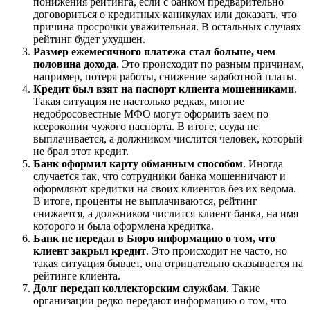
понижения рейтинга, если с банком предварительно
договориться о кредитных каникулах или доказать, что
причина просрочки уважительная. В остальных случаях
рейтинг будет ухудшен.
Размер ежемесячного платежа стал больше, чем
половина дохода
. Это происходит по разным причинам,
например, потеря работы, снижение заработной платы.
Кредит был взят на паспорт клиента мошенниками
.
Такая ситуация не настолько редкая, многие
недобросовестные МФО могут оформить заем по
ксерокопии чужого паспорта. В итоге, ссуда не
выплачивается, а должником числится человек, который
не брал этот кредит.
Банк оформил карту обманным способом
. Иногда
случается так, что сотрудники банка мошенничают и
оформляют кредитки на своих клиентов без их ведома.
В итоге, проценты не выплачиваются, рейтинг
снижается, а должником числится клиент банка, на имя
которого и была оформлена кредитка.
Банк не передал в Бюро информацию о том, что
клиент закрыл кредит
. Это происходит не часто, но
такая ситуация бывает, она отрицательно сказывается на
рейтинге клиента.
Долг передан коллекторским службам
. Такие
организации редко передают информацию о том, что