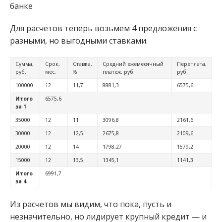
Для расчетов теперь возьмем 4 предложения с
разными, но выгодными ставками.
Сумма,
Срок,
Ставка,
Средний ежемесячный
Переплата,
руб.
мес.
%
платеж, руб.
руб.
100000
12
11,7
8881,3
6575,6
Итого
6575,6
за 1
35000
12
11
3096,8
2161,6
30000
12
12,5
2675,8
2109,6
20000
12
14
1798,27
1579,2
15000
12
13,5
1345,1
1141,3
Итого
6991,7
за 4
Из расчетов мы видим, что пока, пусть и
незначительно, но лидирует крупный кредит — и