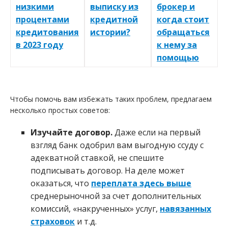
низкими
выписку из
брокер и
процентами
кредитной
когда стоит
кредитования
истории?
обращаться
в 2023 году
к нему за
помощью
Чтобы помочь вам избежать таких проблем, предлагаем
несколько простых советов:
Изучайте договор.
Даже если на первый
взгляд банк одобрил вам выгодную ссуду с
адекватной ставкой, не спешите
подписывать договор. На деле может
оказаться, что
переплата здесь выше
среднерыночной за счет дополнительных
комиссий, «накрученных» услуг,
навязанных
страховок
и т.д.