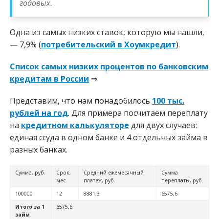
годовых.
Одна из самых низких ставок, которую мы нашли,
— 7,9% (
потребительский в Хоумкредит
).
Список самых низких процентов по банковским
кредитам в России
⇒
Представим, что нам понадобилось
100 тыс.
рублей на год
. Для примера посчитаем переплату
на
кредитном калькуляторе
для двух случаев:
единая ссуда в одном банке и 4 отдельных займа в
разных банках.
Сумма, руб.
Срок,
Средний ежемесячный
Сумма
мес.
платеж, руб.
переплаты, руб.
100000
12
8881,3
6575,6
Итого за 1
6575,6
займ