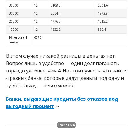
35000
12
3108,5
2301,6
30000
12
2664,4
1972,8
20000
12
1776,3
1315,2
15000
12
1332,2
986,4
Итого за 4
6576
займ
В этом случае никакой разницы в деньгах нет.
Вопрос лишь в удобстве — один долг погашать
гораздо удобнее, чем 4. Но стоит учесть, что найти
4 разных банка, которые дадут деньги под одну и
ту же ставку, — невозможно.
Банки, выдающие кредиты без отказов под
выгодный процент
⇒
Реклама