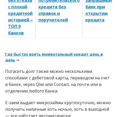
без отказа
потребительского
запрашивает
с плохой
кредита без
банк при
кредитной
справок и
открытии
историей –
поручителей
кредита
ТОП 9
банков
Где быстро взять моментальный кредит день в
день
⇒
Погасить долг также можно несколькими
способами: с дебетовой карты, переводом на счет
в банке, через Qiwi или Contact, на почте или в
отделении любого банка.
Е-заем выдает микрозаймы круглосуточно, можно
получить наличные хоть ночью, хоть в выходной
— все работает автоматически.